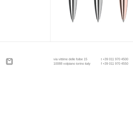
via vittime delle foibe 15
t +39 011 970 4500
10088 volpiano torino italy
f +39 011 970 4550