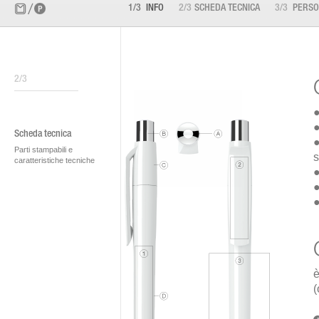
1/3
INFO
2/3
SCHEDA TECNICA
3/3
PERSON
2/3
●
●
Scheda tecnica
●
Parti stampabili e
s
caratteristiche tecniche
●
●
●
è
(