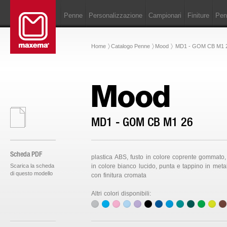
Penne
Personalizzazione
Campionari
Finiture
Penn
Home
Catalogo Penne
Mood
MD1 - GOM CB M1 
Mood
MD1 - GOM CB M1 26
Scheda PDF
plastica ABS, fusto in colore coprente gommato, 
Scarica la scheda
in colore bianco lucido, punta e tappino in meta
di questo modello
con finitura cromata
Altri colori disponibili: