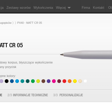
cja
Zestawy wzorów
Wykończenia
Więcej
Firma
Kontakt
Ob
ługopisów
PX40 - MATT CR 05
ATT CR 05
atowy korpus, błyszczące wykończenie
any przycisk
ępne kolory:
JE
2/3
INFORMACJE TECHNICZNE
3/3
PERSONALIZACJE