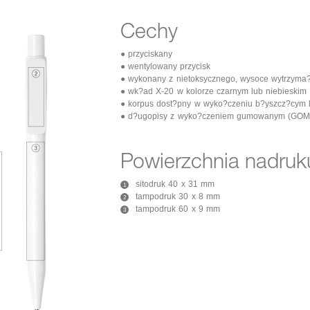
Cechy
● przyciskany
● wentylowany przycisk
● wykonany z nietoksycznego, wysoce wytrzyma?
● wk?ad X-20 w kolorze czarnym lub niebieskim
● korpus dost?pny w wyko?czeniu b?yszcz?cym
● d?ugopisy z wyko?czeniem gumowanym (GOM) 
Powierzchnia nadruk
sitodruk 40 x 31 mm
1
tampodruk 30 x 8 mm
2
tampodruk 60 x 9 mm
3