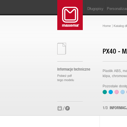
Długopisy
Personaliza
Home
Katalog d
PX40 - M
Informacje techniczne
Plastik ABS, m
Pobież pdf
klipa, chromow
tego modelu
Pozostałe dost
1/3
INFORMAC