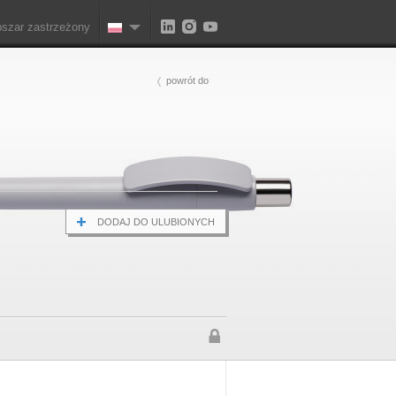
szar zastrzeżony
powrót do
DODAJ DO ULUBIONYCH