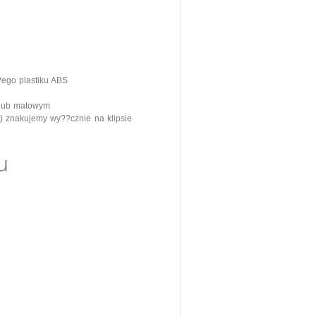
ego plastiku ABS
 lub matowym
znakujemy wy??cznie na klipsie
u