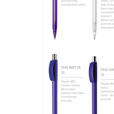
wykończenie,
kolory, sz
transparente kolory
biały korp
błyszczący
transpare
kolorach,
błyszcząc
przycisk 
transparent
PX40 MATT CR
PX40 GO
25
25
Plastik ABS,
Plastik AB
matowy korpus,
kolory,
błyszczące
wykończen
wykończenie klipa,
touch, ch
chromowany
przycisk
przycisk