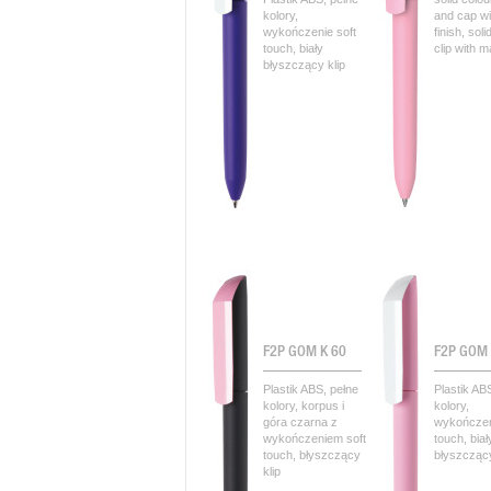
kolory,
and cap wi
wykończenie soft
finish, soli
touch, biały
clip with ma
błyszczący klip
F2P GOM K 60
F2P GOM
Plastik ABS, pełne
Plastik AB
kolory, korpus i
kolory,
góra czarna z
wykończen
wykończeniem soft
touch, biał
touch, błyszczący
błyszczący
klip