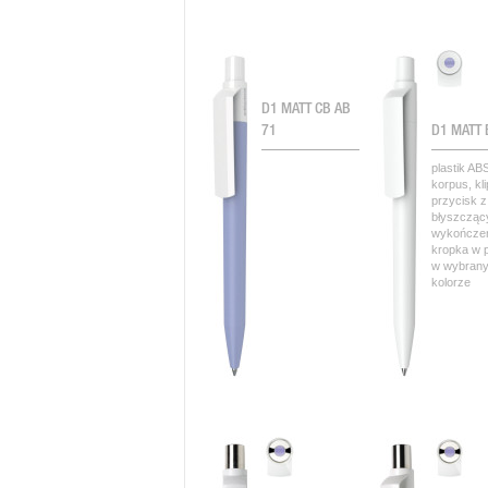
D1 MATT CB AB
71
D1 MATT 
plastik ABS
korpus, kli
przycisk z
błyszczą
wykończe
kropka w 
w wybran
kolorze