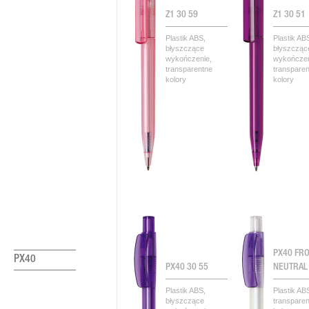
Z1 30 59
Z1 30 51
Plastik ABS,
Plastik AB
błyszczące
błyszcząc
wykończenie,
wykończen
transparentne
transpare
kolory
kolory
PX40 FR
PX40
PX40 30 55
NEUTRAL
Plastik ABS,
Plastik AB
błyszczące
transpare