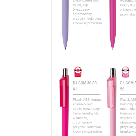
wykończenie soft
wykończen
touch, kilp
kolory fluo
błyszczący,
z kropką 
chromowany
przycisku
przycisk, kolorowa
kropka w przycisku
D1 GOM 30 CR
D1 GOM 
41
59
Plastik ABS, korpus
Plastik AB
kolorowy soft
kolorowy s
touch, błyszczący
touch, bł
transparentny klip
transparen
w kolorze,
w kolorze,
chromowany
chromowa
przycisk, kolorowa
przycisk, 
kropka w przycisku
kropka w 