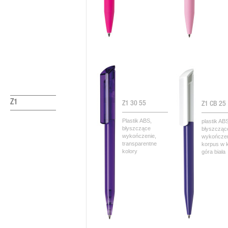
Z1
Z1 30 55
Z1 CB 25
Plastik ABS,
plastik AB
błyszczące
błyszcząc
wykończenie,
wykończen
transparentne
korpus w k
kolory
góra biała