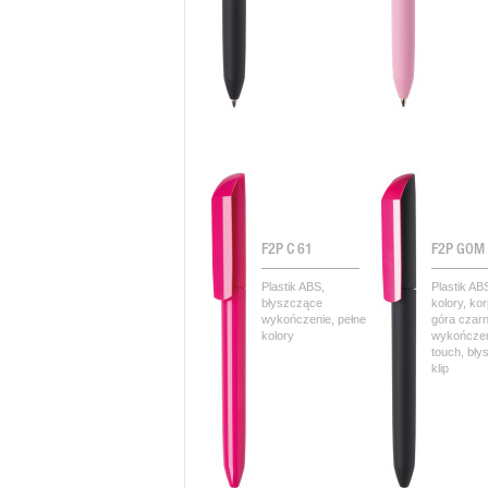
F2P C 61
F2P GOM
Plastik ABS,
Plastik AB
błyszczące
kolory, kor
wykończenie, pełne
góra czar
kolory
wykończen
touch, bł
klip