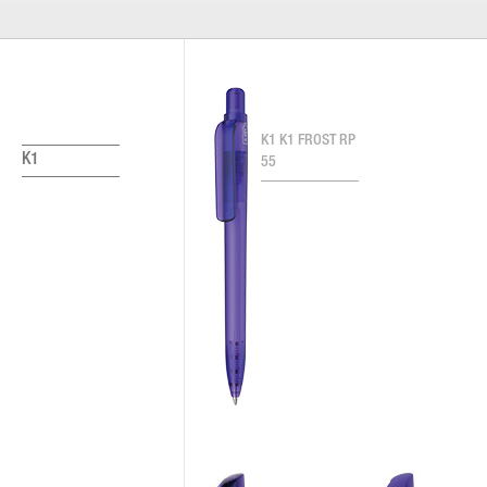
K1 K1 FROST RP
K1
55