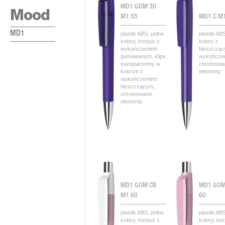
MD1 GOM 30
Mood
M1 55
MD1 C M
MD1
plastik ABS, pełne
plastik AB
kolory, korpus z
kolory z
wykończeniem
błyszczą
gumowanym, klips
wykończe
transparentny w
chromowa
kolorze z
elementy
wykończeniem
błyszczącym,
chromowane
elementy
MD1 GOM CB
MD1 GOM
M1 60
60
plastik ABS, pełne
plastik AB
kolory, korpus z
kolory, ko