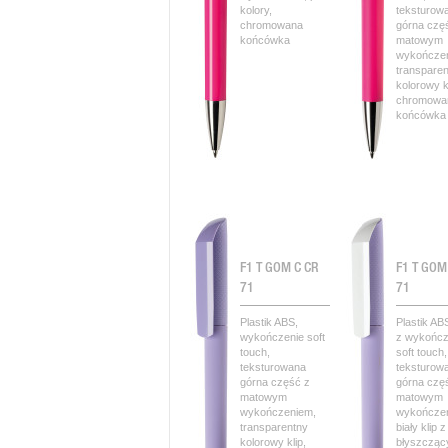
kolory,
teksturow
chromowana
górna czę
końcówka
matowym
wykończe
transpare
kolorowy kl
chromowa
końcówka
F1 T GOM C CR
F1 T GOM
71
71
Plastik ABS,
Plastik AB
wykończenie soft
z wykońc
touch,
soft touch,
teksturowana
teksturow
górna część z
górna czę
matowym
matowym
wykończeniem,
wykończe
transparentny
biały klip z
kolorowy klip,
błyszczą