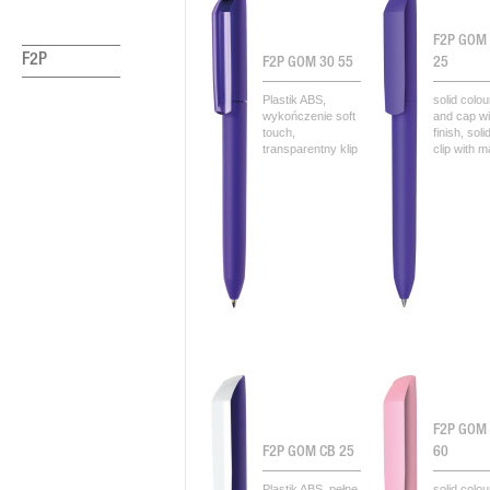
F2P GOM
F2P
F2P GOM 30 55
25
Plastik ABS,
solid colou
wykończenie soft
and cap wi
touch,
finish, soli
transparentny klip
clip with ma
F2P GOM
F2P GOM CB 25
60
Plastik ABS, pełne
solid colou