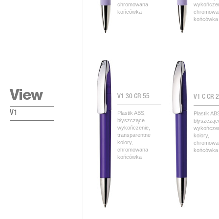
chromowana
wykończe
końcówka
chromowa
końcówka
View
V1 30 CR 55
V1 C CR 
V1
Plastik ABS,
Plastik AB
błyszczące
błyszcząc
wykończenie,
wykończen
transparentne
kolory,
kolory,
chromowa
chromowana
końcówka i
końcówka