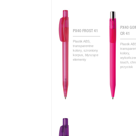
PX40 GO
PX40 FROST 41
CR 41
Plastik ABS,
Plastik AB
transparentne
transpare
kolory, szroniony
kolory,
korpus, błyszące
wykończen
elementy
touch, ch
przycisk