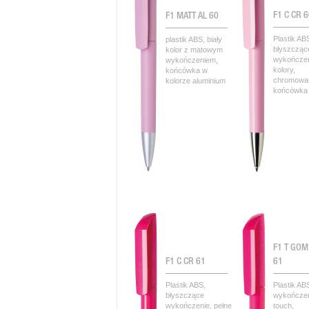
F1 C CR 
F1 MATT AL 60
Plastik AB
plastik ABS, biały
błyszcząc
kolor z matowym
wykończen
wykończeniem,
kolory,
końcówka w
chromowa
kolorze aluminium
końcówka
F1 T GOM
F1 C CR 61
61
Plastik ABS,
Plastik AB
błyszczące
wykończen
wykończenie, pełne
touch,