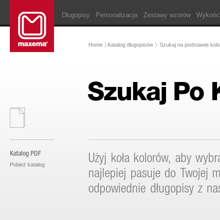
Długopisy
Personalizacja
Zestawy wzorów
Wykońc
Home
Katalog długopisów
Szukaj na podstawie kolo
Szukaj Po 
Katalog PDF
Użyj koła kolorów, aby wybra
Pobież katalog
najlepiej pasuje do Twojej m
odpowiednie długopisy z nasz