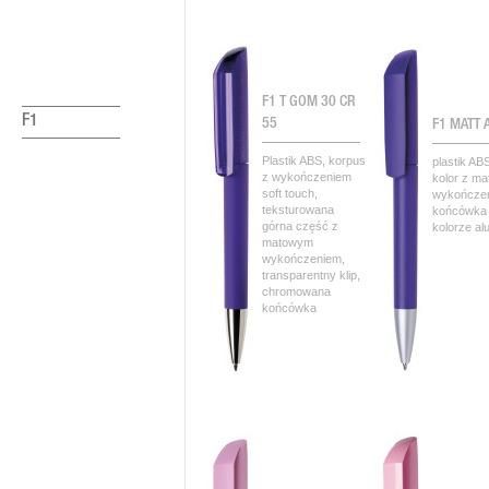
F1 T GOM 30 CR
F1
55
F1 MATT 
Plastik ABS, korpus
plastik ABS
z wykończeniem
kolor z m
soft touch,
wykończe
teksturowana
końcówka
górna część z
kolorze al
matowym
wykończeniem,
transparentny klip,
chromowana
końcówka