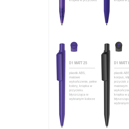
kropka w przycisku
kropka w 
D1 MATT 25
D1 MATT 
plastik ABS,
plastik AB
matowe
korpus, kli
wykończenie, pełne
przycisk z
kolory, kropka w
matowym
przycisku
wykończe
błyszcząca w
kropka w 
wybranym kolorze
błyszcząc
wybranym 