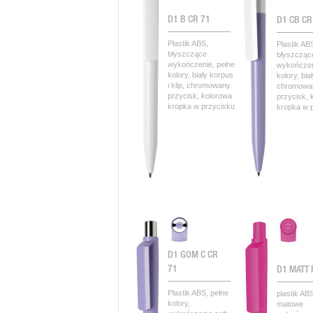
D1 B CR 71
D1 CB CR
Plastik ABS,
Plastik AB
błyszczące
błyszcząc
wykończenie, pełne
wykończen
kolory, biały korpus
kolory, biał
i klip, chromowany
chromowa
przycisk, kolorowa
przycisk, 
kropka w przycisku
kropka w 
D1 GOM C CR
71
D1 MATT 
Plastik ABS, pełne
plastik AB
kolory,
matowe