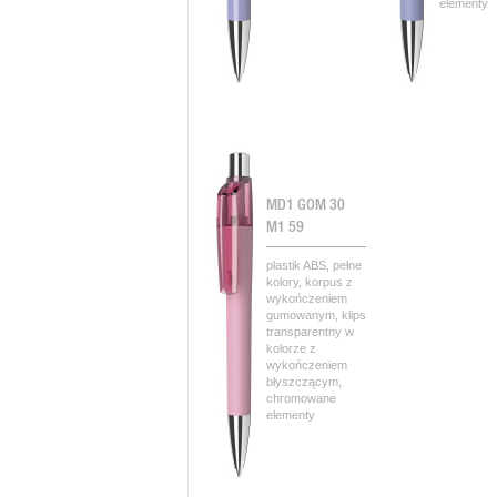
elementy
MD1 GOM 30
M1 59
plastik ABS, pełne
kolory, korpus z
wykończeniem
gumowanym, klips
transparentny w
kolorze z
wykończeniem
błyszczącym,
chromowane
elementy