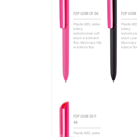
F2P GOM CF 56
F2P GOM
Plastik ABS, pełne
Plastik AB
kolory,
kolory,
wykończenie soft
wykończen
touch w kolorach
touch czar
fluo, błyszcący klip
błyszcący 
w kolorze fluo
kolorze flu
F2P GOM 30 F
46
Plastik ABS, pełne