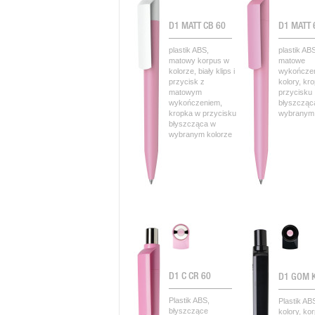
D1 MATT CB 60
D1 MATT
plastik ABS,
plastik AB
matowy korpus w
matowe
kolorze, biały klips i
wykończen
przycisk z
kolory, kr
matowym
przycisku
wykończeniem,
błyszcząc
kropka w przycisku
wybranym 
błyszcząca w
wybranym kolorze
D1 C CR 60
D1 GOM 
Plastik ABS,
Plastik AB
błyszczące
kolory, ko