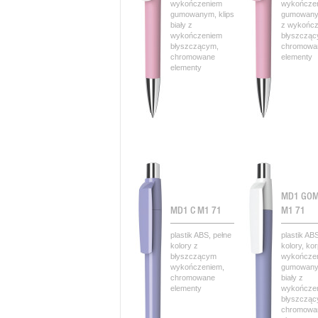
wykończeniem
wykończe
gumowanym, klips
gumowanym
biały z
z wykońc
wykończeniem
błyszcząc
błyszczącym,
chromowa
chromowane
elementy
elementy
MD1 GOM
MD1 C M1 71
M1 71
plastik ABS, pełne
plastik AB
kolory z
kolory, ko
błyszczącym
wykończe
wykończeniem,
gumowanym
chromowane
biały z
elementy
wykończe
błyszcząc
chromowa