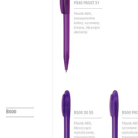
PX40 FROST 51
Plastik ABS,
transparentne
kolory, szroniony
korpus, błyszące
elementy
B500
B500 30 55
B500 FR
Plastik ABS,
Plastik AB
błyszczące
szronione
wykończenie,
wykończen
transparentne
transpare