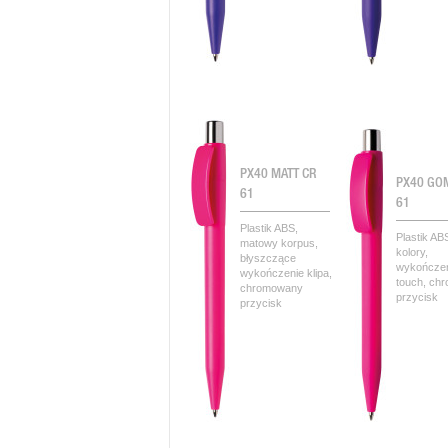
PX40 MATT CR
PX40 GO
61
61
Plastik ABS,
Plastik AB
matowy korpus,
kolory,
błyszczące
wykończen
wykończenie klipa,
touch, ch
chromowany
przycisk
przycisk