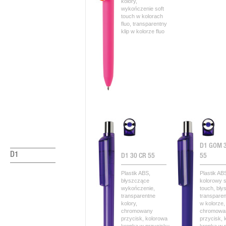
kolory,
wykończenie soft
touch w kolorach
fluo, transparentny
klip w kolorze fluo
D1 GOM 
D1
D1 30 CR 55
55
Plastik ABS,
Plastik AB
błyszczące
kolorowy s
wykończenie,
touch, bł
transparentne
transparen
kolory,
w kolorze,
chromowany
chromowa
przycisk, kolorowa
przycisk, 