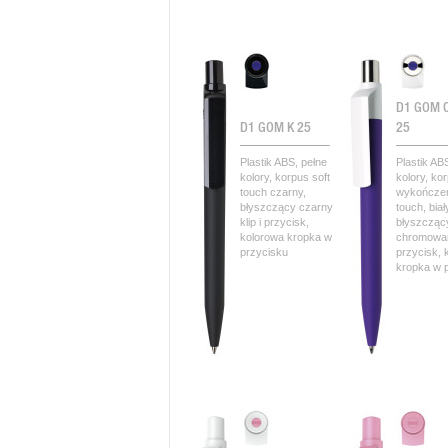
D1 GOM 
D1 GOM K 25
25
Plastik ABS, pełne
Plastik AB
kolory, korpus soft
kolory, ko
touch czarny,
wykończen
błyszczący czarny
touch, biał
klip i przycisk,
błyszczący
kolorowa kropka w
chromowa
przycisku
przycisk, 
kropka w 