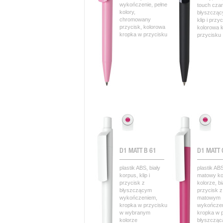
wykończenie, pełne
touch czar
kolory,
błyszcząc
chromowany
klip i przyc
przycisk, kolorowa
kolorowa 
kropka w przycisku
przycisku
D1 MATT B 61
D1 MATT 
plastik ABS, biały
plastik AB
korpus, klip i
matowy ko
przycisk z
kolorze, bia
błyszczącym
przycisk z
wykończeniem,
matowym
kropka w przycisku
wykończe
w wybranym
kropka w 
kolorze
błyszcząc