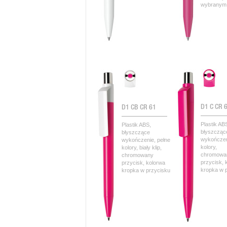
wybranym 
D1 C CR 
D1 CB CR 61
Plastik AB
Plastik ABS,
błyszcząc
błyszczące
wykończen
wykończenie, pełne
kolory,
kolory, biały klip,
chromowa
chromowany
przycisk, 
przycisk, kolorwa
kropka w 
kropka w przycisku